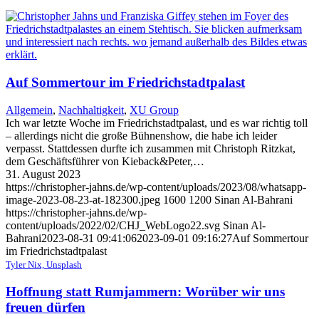
Auf Sommertour im Friedrichstadtpalast
Allgemein
,
Nachhaltigkeit
,
XU Group
Ich war letzte Woche im Friedrichstadtpalast, und es war richtig toll
– allerdings nicht die große Bühnenshow, die habe ich leider
verpasst. Stattdessen durfte ich zusammen mit Christoph Ritzkat,
dem Geschäftsführer von Kieback&Peter,…
31. August 2023
https://christopher-jahns.de/wp-content/uploads/2023/08/whatsapp-
image-2023-08-23-at-182300.jpeg
1600
1200
Sinan Al-Bahrani
https://christopher-jahns.de/wp-
content/uploads/2022/02/CHJ_WebLogo22.svg
Sinan Al-
Bahrani
2023-08-31 09:41:06
2023-09-01 09:16:27
Auf Sommertour
im Friedrichstadtpalast
Tyler Nix, Unsplash
Hoffnung statt Rumjammern: Worüber wir uns
freuen dürfen