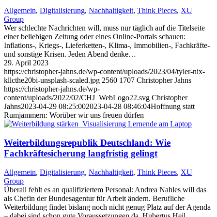
Allgemein
,
Digitalisierung
,
Nachhaltigkeit
,
Think Pieces
,
XU
Group
Wer schlechte Nachrichten will, muss nur täglich auf die Titelseite
einer beliebigen Zeitung oder eines Online-Portals schauen:
Inflations-, Kriegs-, Lieferketten-, Klima-, Immobilien-, Fachkräfte-
und sonstige Krisen. Jeden Abend denke…
29. April 2023
https://christopher-jahns.de/wp-content/uploads/2023/04/tyler-nix-
kllcthe20bi-unsplash-scaled.jpg
2560
1707
Christopher Jahns
https://christopher-jahns.de/wp-
content/uploads/2022/02/CHJ_WebLogo22.svg
Christopher
Jahns
2023-04-29 08:25:00
2023-04-28 08:46:04
Hoffnung statt
Rumjammern: Worüber wir uns freuen dürfen
Weiterbildungsrepublik Deutschland: Wie
Fachkräftesicherung langfristig gelingt
Allgemein
,
Digitalisierung
,
Nachhaltigkeit
,
Think Pieces
,
XU
Group
Überall fehlt es an qualifiziertem Personal: Andrea Nahles will das
als Chefin der Bundesagentur für Arbeit ändern. Berufliche
Weiterbildung findet bislang noch nicht genug Platz auf der Agenda
– dabei sind schon gute Voraussetzungen da. Hubertus Heil