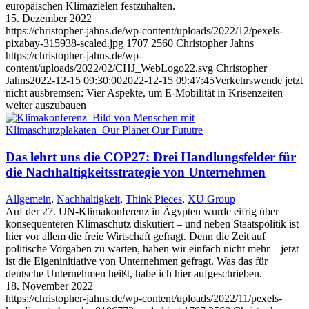
europäischen Klimazielen festzuhalten.
15. Dezember 2022
https://christopher-jahns.de/wp-content/uploads/2022/12/pexels-
pixabay-315938-scaled.jpg
1707
2560
Christopher Jahns
https://christopher-jahns.de/wp-
content/uploads/2022/02/CHJ_WebLogo22.svg
Christopher
Jahns
2022-12-15 09:30:00
2022-12-15 09:47:45
Verkehrswende jetzt
nicht ausbremsen: Vier Aspekte, um E-Mobilität in Krisenzeiten
weiter auszubauen
Das lehrt uns die COP27: Drei Handlungsfelder für
die Nachhaltigkeitsstrategie von Unternehmen
Allgemein
,
Nachhaltigkeit
,
Think Pieces
,
XU Group
Auf der 27. UN-Klimakonferenz in Ägypten wurde eifrig über
konsequenteren Klimaschutz diskutiert – und neben Staatspolitik ist
hier vor allem die freie Wirtschaft gefragt. Denn die Zeit auf
politische Vorgaben zu warten, haben wir einfach nicht mehr – jetzt
ist die Eigeninitiative von Unternehmen gefragt. Was das für
deutsche Unternehmen heißt, habe ich hier aufgeschrieben.
18. November 2022
https://christopher-jahns.de/wp-content/uploads/2022/11/pexels-