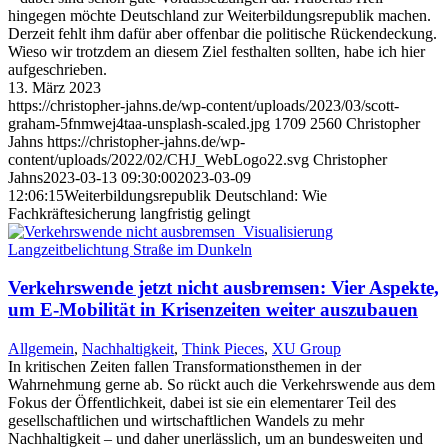
hingegen möchte Deutschland zur Weiterbildungsrepublik machen.
Derzeit fehlt ihm dafür aber offenbar die politische Rückendeckung.
Wieso wir trotzdem an diesem Ziel festhalten sollten, habe ich hier
aufgeschrieben.
13. März 2023
https://christopher-jahns.de/wp-content/uploads/2023/03/scott-
graham-5fnmwej4taa-unsplash-scaled.jpg
1709
2560
Christopher
Jahns
https://christopher-jahns.de/wp-
content/uploads/2022/02/CHJ_WebLogo22.svg
Christopher
Jahns
2023-03-13 09:30:00
2023-03-09
12:06:15
Weiterbildungsrepublik Deutschland: Wie
Fachkräftesicherung langfristig gelingt
Verkehrswende jetzt nicht ausbremsen: Vier Aspekte,
um E-Mobilität in Krisenzeiten weiter auszubauen
Allgemein
,
Nachhaltigkeit
,
Think Pieces
,
XU Group
In kritischen Zeiten fallen Transformationsthemen in der
Wahrnehmung gerne ab. So rückt auch die Verkehrswende aus dem
Fokus der Öffentlichkeit, dabei ist sie ein elementarer Teil des
gesellschaftlichen und wirtschaftlichen Wandels zu mehr
Nachhaltigkeit – und daher unerlässlich, um an bundesweiten und