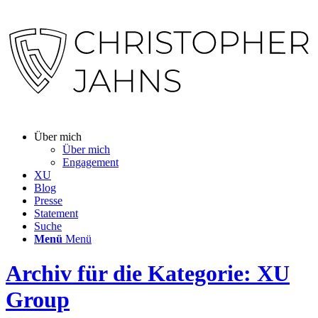
Über mich
Über mich
Engagement
XU
Blog
Presse
Statement
Suche
Menü
Menü
Archiv für die Kategorie: XU
Group