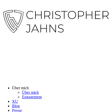
Über mich
Über mich
Engagement
XU
Blog
Presse