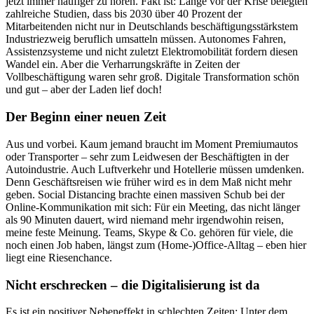
jetzt immer häufiger zu hören. Fakt ist: Lange vor der Krise belegten
zahlreiche Studien, dass bis 2030 über 40 Prozent der
Mitarbeitenden nicht nur in Deutschlands beschäftigungsstärkstem
Industriezweig beruflich umsatteln müssen. Autonomes Fahren,
Assistenzsysteme und nicht zuletzt Elektromobilität fordern diesen
Wandel ein. Aber die Verharrungskräfte in Zeiten der
Vollbeschäftigung waren sehr groß. Digitale Transformation schön
und gut – aber der Laden lief doch!
Der Beginn einer neuen Zeit
Aus und vorbei. Kaum jemand braucht im Moment Premiumautos
oder Transporter – sehr zum Leidwesen der Beschäftigten in der
Autoindustrie. Auch Luftverkehr und Hotellerie müssen umdenken.
Denn Geschäftsreisen wie früher wird es in dem Maß nicht mehr
geben. Social Distancing brachte einen massiven Schub bei der
Online-Kommunikation mit sich: Für ein Meeting, das nicht länger
als 90 Minuten dauert, wird niemand mehr irgendwohin reisen,
meine feste Meinung. Teams, Skype & Co. gehören für viele, die
noch einen Job haben, längst zum (Home-)Office-Alltag – eben hier
liegt eine Riesenchance.
Nicht erschrecken – die Digitalisierung ist da
Es ist ein positiver Nebeneffekt in schlechten Zeiten: Unter dem