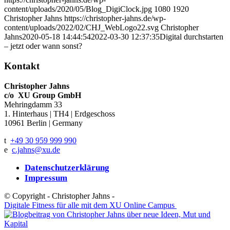
content/uploads/2020/05/Blog_DigiClock.jpg
1080
1920
Christopher Jahns
https://christopher-jahns.de/wp-
content/uploads/2022/02/CHJ_WebLogo22.svg
Christopher
Jahns
2020-05-18 14:44:54
2022-03-30 12:37:35
Digital durchstarten
– jetzt oder wann sonst?
Kontakt
Christopher Jahns
c/o XU Group GmbH
Mehringdamm 33
1. Hinterhaus | TH4 | Erdgeschoss
10961 Berlin | Germany
t
+49 30 959 999 990
e
c.jahns@xu.de​
Datenschutzerklärung
Impressum
© Copyright - Christopher Jahns -
Digitale Fitness für alle mit dem XU Online Campus