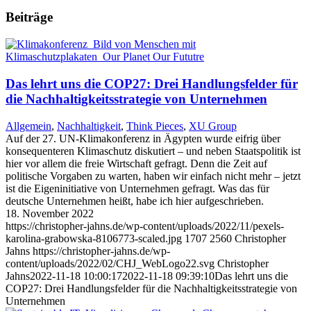
Beiträge
Das lehrt uns die COP27: Drei Handlungsfelder für
die Nachhaltigkeitsstrategie von Unternehmen
Allgemein
,
Nachhaltigkeit
,
Think Pieces
,
XU Group
Auf der 27. UN-Klimakonferenz in Ägypten wurde eifrig über
konsequenteren Klimaschutz diskutiert – und neben Staatspolitik ist
hier vor allem die freie Wirtschaft gefragt. Denn die Zeit auf
politische Vorgaben zu warten, haben wir einfach nicht mehr – jetzt
ist die Eigeninitiative von Unternehmen gefragt. Was das für
deutsche Unternehmen heißt, habe ich hier aufgeschrieben.
18. November 2022
https://christopher-jahns.de/wp-content/uploads/2022/11/pexels-
karolina-grabowska-8106773-scaled.jpg
1707
2560
Christopher
Jahns
https://christopher-jahns.de/wp-
content/uploads/2022/02/CHJ_WebLogo22.svg
Christopher
Jahns
2022-11-18 10:00:17
2022-11-18 09:39:10
Das lehrt uns die
COP27: Drei Handlungsfelder für die Nachhaltigkeitsstrategie von
Unternehmen