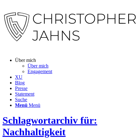
Über mich
Über mich
Engagement
XU
Blog
Presse
Statement
Suche
Menü
Menü
Schlagwortarchiv für:
Nachhaltigkeit