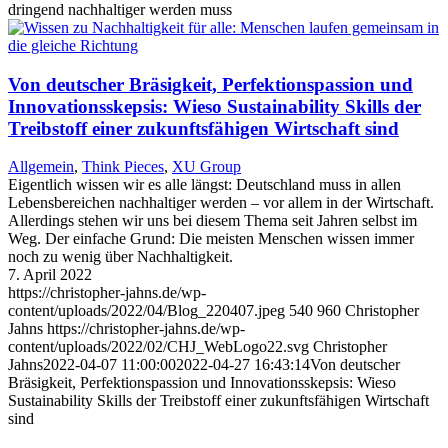
dringend nachhaltiger werden muss
Von deutscher Bräsigkeit, Perfektionspassion und
Innovationsskepsis: Wieso Sustainability Skills der
Treibstoff einer zukunftsfähigen Wirtschaft sind
Allgemein
,
Think Pieces
,
XU Group
Eigentlich wissen wir es alle längst: Deutschland muss in allen
Lebensbereichen nachhaltiger werden – vor allem in der Wirtschaft.
Allerdings stehen wir uns bei diesem Thema seit Jahren selbst im
Weg. Der einfache Grund: Die meisten Menschen wissen immer
noch zu wenig über Nachhaltigkeit.
7. April 2022
https://christopher-jahns.de/wp-
content/uploads/2022/04/Blog_220407.jpeg
540
960
Christopher
Jahns
https://christopher-jahns.de/wp-
content/uploads/2022/02/CHJ_WebLogo22.svg
Christopher
Jahns
2022-04-07 11:00:00
2022-04-27 16:43:14
Von deutscher
Bräsigkeit, Perfektionspassion und Innovationsskepsis: Wieso
Sustainability Skills der Treibstoff einer zukunftsfähigen Wirtschaft
sind