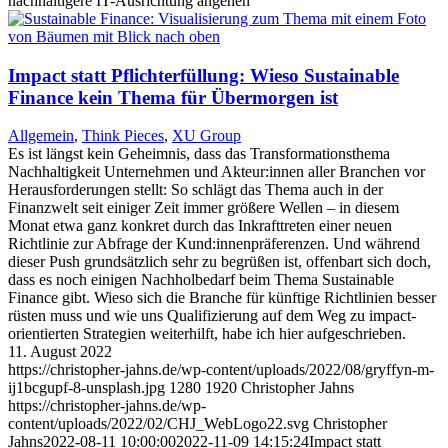
nachhaltigere IT-Ausrichtung angehen
Impact statt Pflichterfüllung: Wieso Sustainable
Finance kein Thema für Übermorgen ist
Allgemein
,
Think Pieces
,
XU Group
Es ist längst kein Geheimnis, dass das Transformationsthema
Nachhaltigkeit Unternehmen und Akteur:innen aller Branchen vor
Herausforderungen stellt: So schlägt das Thema auch in der
Finanzwelt seit einiger Zeit immer größere Wellen – in diesem
Monat etwa ganz konkret durch das Inkrafttreten einer neuen
Richtlinie zur Abfrage der Kund:innenpräferenzen. Und während
dieser Push grundsätzlich sehr zu begrüßen ist, offenbart sich doch,
dass es noch einigen Nachholbedarf beim Thema Sustainable
Finance gibt. Wieso sich die Branche für künftige Richtlinien besser
rüsten muss und wie uns Qualifizierung auf dem Weg zu impact-
orientierten Strategien weiterhilft, habe ich hier aufgeschrieben.
11. August 2022
https://christopher-jahns.de/wp-content/uploads/2022/08/gryffyn-m-
ij1bcgupf-8-unsplash.jpg
1280
1920
Christopher Jahns
https://christopher-jahns.de/wp-
content/uploads/2022/02/CHJ_WebLogo22.svg
Christopher
Jahns
2022-08-11 10:00:00
2022-11-09 14:15:24
Impact statt