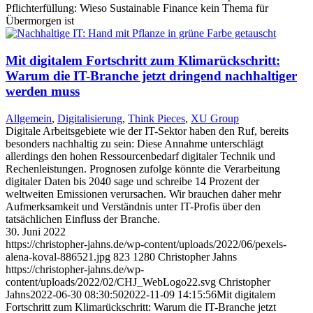
Pflichterfüllung: Wieso Sustainable Finance kein Thema für
Übermorgen ist
Mit digitalem Fortschritt zum Klimarückschritt:
Warum die IT-Branche jetzt dringend nachhaltiger
werden muss
Allgemein
,
Digitalisierung
,
Think Pieces
,
XU Group
Digitale Arbeitsgebiete wie der IT-Sektor haben den Ruf, bereits
besonders nachhaltig zu sein: Diese Annahme unterschlägt
allerdings den hohen Ressourcenbedarf digitaler Technik und
Rechenleistungen. Prognosen zufolge könnte die Verarbeitung
digitaler Daten bis 2040 sage und schreibe 14 Prozent der
weltweiten Emissionen verursachen. Wir brauchen daher mehr
Aufmerksamkeit und Verständnis unter IT-Profis über den
tatsächlichen Einfluss der Branche.
30. Juni 2022
https://christopher-jahns.de/wp-content/uploads/2022/06/pexels-
alena-koval-886521.jpg
823
1280
Christopher Jahns
https://christopher-jahns.de/wp-
content/uploads/2022/02/CHJ_WebLogo22.svg
Christopher
Jahns
2022-06-30 08:30:50
2022-11-09 14:15:56
Mit digitalem
Fortschritt zum Klimarückschritt: Warum die IT-Branche jetzt