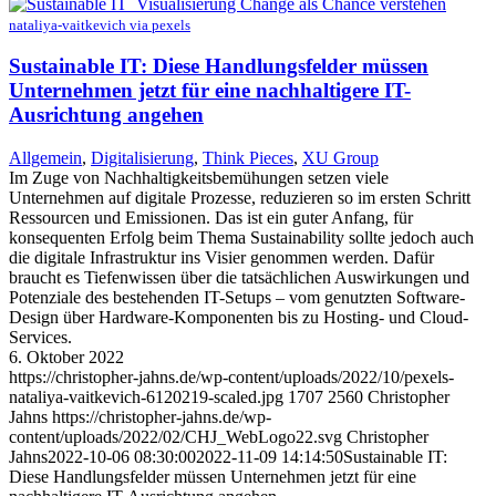
nataliya-vaitkevich via pexels
Sustainable IT: Diese Handlungsfelder müssen
Unternehmen jetzt für eine nachhaltigere IT-
Ausrichtung angehen
Allgemein
,
Digitalisierung
,
Think Pieces
,
XU Group
Im Zuge von Nachhaltigkeitsbemühungen setzen viele
Unternehmen auf digitale Prozesse, reduzieren so im ersten Schritt
Ressourcen und Emissionen. Das ist ein guter Anfang, für
konsequenten Erfolg beim Thema Sustainability sollte jedoch auch
die digitale Infrastruktur ins Visier genommen werden. Dafür
braucht es Tiefenwissen über die tatsächlichen Auswirkungen und
Potenziale des bestehenden IT-Setups – vom genutzten Software-
Design über Hardware-Komponenten bis zu Hosting- und Cloud-
Services.
6. Oktober 2022
https://christopher-jahns.de/wp-content/uploads/2022/10/pexels-
nataliya-vaitkevich-6120219-scaled.jpg
1707
2560
Christopher
Jahns
https://christopher-jahns.de/wp-
content/uploads/2022/02/CHJ_WebLogo22.svg
Christopher
Jahns
2022-10-06 08:30:00
2022-11-09 14:14:50
Sustainable IT:
Diese Handlungsfelder müssen Unternehmen jetzt für eine