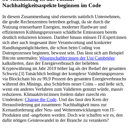
Nachhaltigkeitsaspekte beginnen im Code
In diesem Zusammenhang sind einerseits natürlich Unternehmen,
die große Rechenzentren betreiben gefragt, da sie durch die
Nutzung erneuerbarer Energien, moderner Hardware und
effizienteren Kühlungsprozessen schädliche Emissionen bereits
deutlich reduzieren können. Darüber hinaus müssen IT-Expert:innen
sich aber auch insgesamt ihrer Verantwortung und konkreter
Handlungsmöglichkeiten, die schon beim Coding von
Datenprozessen beginnen, bewusst sein. Das lässt sich am Beispiel
Bitcoin untermalen:
Wissenschaftler:innen der Uni Cambridge
kalkulierten, dass der Energieverbrauch der beliebten
Kryptowährung im Jahr 2019 höher lag als der Bedarf der gesamten
Schweiz.[3] Tatsächlich bedingt der komplexe Validierungsprozess
via Blockchain bis zu 99,9 Prozent des gesamten Energieverbrauchs
während des Minings, also Schürfens neuer Coins – und ließe sich,
wenn ein anderes Verfahren zum Validieren genutzt würde, massiv
reduzieren. Klimaaktivist:innen fordern daher zurecht ein
Umdenken:
Change the Code
. Und das fasst den Kern der
Herausforderung gut zusammen: Nachhaltigkeit muss zur
Kernanforderung aller Neu- und Weiterentwicklungen von IT-
Produkten und -angeboten werden. Doch wie schaffen wir es, den
dafür nötigen Geisteswandel in der Branche zu verankern?