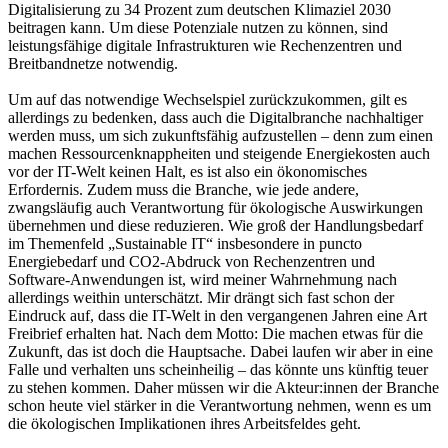
Digitalisierung zu 34 Prozent zum deutschen Klimaziel 2030
beitragen kann. Um diese Potenziale nutzen zu können, sind
leistungsfähige digitale Infrastrukturen wie Rechenzentren und
Breitbandnetze notwendig.
Um auf das notwendige Wechselspiel zurückzukommen, gilt es
allerdings zu bedenken, dass auch die Digitalbranche nachhaltiger
werden muss, um sich zukunftsfähig aufzustellen – denn zum einen
machen Ressourcenknappheiten und steigende Energiekosten auch
vor der IT-Welt keinen Halt, es ist also ein ökonomisches
Erfordernis. Zudem muss die Branche, wie jede andere,
zwangsläufig auch Verantwortung für ökologische Auswirkungen
übernehmen und diese reduzieren. Wie groß der Handlungsbedarf
im Themenfeld „Sustainable IT“ insbesondere in puncto
Energiebedarf und CO2-Abdruck von Rechenzentren und
Software-Anwendungen ist, wird meiner Wahrnehmung nach
allerdings weithin unterschätzt. Mir drängt sich fast schon der
Eindruck auf, dass die IT-Welt in den vergangenen Jahren eine Art
Freibrief erhalten hat. Nach dem Motto: Die machen etwas für die
Zukunft, das ist doch die Hauptsache. Dabei laufen wir aber in eine
Falle und verhalten uns scheinheilig – das könnte uns künftig teuer
zu stehen kommen. Daher müssen wir die Akteur:innen der Branche
schon heute viel stärker in die Verantwortung nehmen, wenn es um
die ökologischen Implikationen ihres Arbeitsfeldes geht.