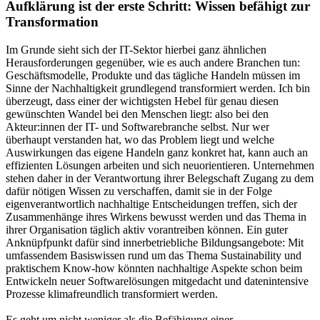
Aufklärung ist der erste Schritt: Wissen befähigt zur
Transformation
Im Grunde sieht sich der IT-Sektor hierbei ganz ähnlichen
Herausforderungen gegenüber, wie es auch andere Branchen tun:
Geschäftsmodelle, Produkte und das tägliche Handeln müssen im
Sinne der Nachhaltigkeit grundlegend transformiert werden. Ich bin
überzeugt, dass einer der wichtigsten Hebel für genau diesen
gewünschten Wandel bei den Menschen liegt: also bei den
Akteur:innen der IT- und Softwarebranche selbst. Nur wer
überhaupt verstanden hat, wo das Problem liegt und welche
Auswirkungen das eigene Handeln ganz konkret hat, kann auch an
effizienten Lösungen arbeiten und sich neuorientieren. Unternehmen
stehen daher in der Verantwortung ihrer Belegschaft Zugang zu dem
dafür nötigen Wissen zu verschaffen, damit sie in der Folge
eigenverantwortlich nachhaltige Entscheidungen treffen, sich der
Zusammenhänge ihres Wirkens bewusst werden und das Thema in
ihrer Organisation täglich aktiv vorantreiben können. Ein guter
Anknüpfpunkt dafür sind innerbetriebliche Bildungsangebote: Mit
umfassendem Basiswissen rund um das Thema Sustainability und
praktischem Know-how könnten nachhaltige Aspekte schon beim
Entwickeln neuer Softwarelösungen mitgedacht und datenintensive
Prozesse klimafreundlich transformiert werden.
Es geht um nicht weniger als die Befähigung einer