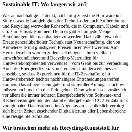
Sustainable IT: Wo fangen wir an?
Wer an nachhaltige IT denkt, hat häufig zuerst die Hardware im
Sinn: etwa die Langlebigkeit der Technik oder auch Aufbereitung
und Recycling wertvoller Rohstoffe, die in Computern, Kabeln und
Co. zum Einsatz kommen. Denn es gibt schon jede Menge
Bemühungen, hier nachhaltiger zu werden: Dazu zählt etwa der
Ersatz generalüberholter Technik statt Neuanschaffung, die von
Anbieterseite mit günstigeren Preisen incentiviert werden. Auf
Herstellerseiten werden zudem seit einigen Jahren vielfach
umweltfreundlichere und Recycling-Materialien für
Hardwarekomponenten verwendet – vom Gerät bis zur Verpackung.
Auch die Energieeffizienz von Geräten ist mittlerweile besser
einsehbar, so dass Expert:innen für die IT-Beschaffung im
Hardwarebereich leichter nachhaltigere Entscheidungen treffen
können. Das ist bereits ein guter und sinnvoller Anfang – doch wir
müssen noch mehr in die Tiefe gehen. Denn wir müssen zusätzlich
vor allem die immer höheren Energiebedarfe von Software- und
Rechenleistungen und den damit einhergehenden CO2-Fußabdruck
von globalen Datenströmen ins Auge fassen – schließlich verbirgt
sich hier in Zeiten zusehender Digitalisierung aller Lebensbereiche
eine riesige Stellschraube.
Wir brauchen mehr als Recycling-Kunststoff für