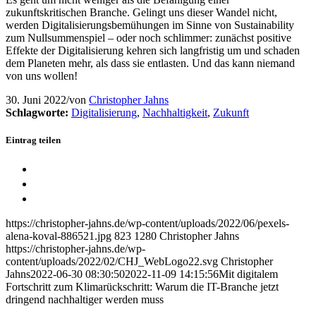
zukunftskritischen Branche. Gelingt uns dieser Wandel nicht,
werden Digitalisierungsbemühungen im Sinne von Sustainability
zum Nullsummenspiel – oder noch schlimmer: zunächst positive
Effekte der Digitalisierung kehren sich langfristig um und schaden
dem Planeten mehr, als dass sie entlasten. Und das kann niemand
von uns wollen!
30. Juni 2022
/
von
Christopher Jahns
Schlagworte:
Digitalisierung
,
Nachhaltigkeit
,
Zukunft
Eintrag teilen
Teilen auf Twitter
Teilen auf LinkedIn
Link to Xing
https://christopher-jahns.de/wp-content/uploads/2022/06/pexels-
alena-koval-886521.jpg
823
1280
Christopher Jahns
https://christopher-jahns.de/wp-
content/uploads/2022/02/CHJ_WebLogo22.svg
Christopher
Jahns
2022-06-30 08:30:50
2022-11-09 14:15:56
Mit digitalem
Fortschritt zum Klimarückschritt: Warum die IT-Branche jetzt
dringend nachhaltiger werden muss