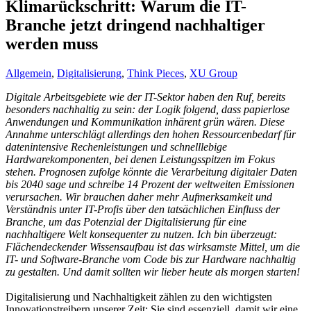
Klimarückschritt: Warum die IT-
Branche jetzt dringend nachhaltiger
werden muss
Allgemein
,
Digitalisierung
,
Think Pieces
,
XU Group
Digitale Arbeitsgebiete wie der IT-Sektor haben den Ruf, bereits
besonders nachhaltig zu sein: der Logik folgend, dass papierlose
Anwendungen und Kommunikation inhärent grün wären. Diese
Annahme unterschlägt allerdings den hohen Ressourcenbedarf für
datenintensive Rechenleistungen und schnelllebige
Hardwarekomponenten, bei denen Leistungsspitzen im Fokus
stehen. Prognosen zufolge könnte die Verarbeitung digitaler Daten
bis 2040 sage und schreibe 14 Prozent der weltweiten Emissionen
verursachen. Wir brauchen daher mehr Aufmerksamkeit und
Verständnis unter IT-Profis über den tatsächlichen Einfluss der
Branche, um das Potenzial der Digitalisierung für eine
nachhaltigere Welt konsequenter zu nutzen. Ich bin überzeugt:
Flächendeckender Wissensaufbau ist das wirksamste Mittel, um die
IT- und Software-Branche vom Code bis zur Hardware nachhaltig
zu gestalten. Und damit sollten wir lieber heute als morgen starten!
Digitalisierung und Nachhaltigkeit zählen zu den wichtigsten
Innovationstreibern unserer Zeit: Sie sind essenziell, damit wir eine