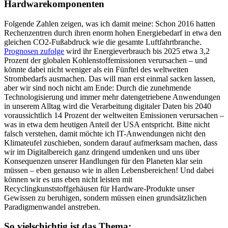
Hardwarekomponenten
Folgende Zahlen zeigen, was ich damit meine: Schon 2016 hatten
Rechenzentren durch ihren enorm hohen Energiebedarf in etwa den
gleichen CO2-Fußabdruck wie die gesamte Luftfahrtbranche.
Prognosen zufolge
wird ihr Energieverbrauch bis 2025 etwa 3,2
Prozent der globalen Kohlenstoffemissionen verursachen – und
könnte dabei nicht weniger als ein Fünftel des weltweiten
Strombedarfs ausmachen. Das will man erst einmal sacken lassen,
aber wir sind noch nicht am Ende: Durch die zunehmende
Technologisierung und immer mehr datengetriebene Anwendungen
in unserem Alltag wird die Verarbeitung digitaler Daten bis 2040
voraussichtlich 14 Prozent der weltweiten Emissionen verursachen –
was in etwa dem heutigen Anteil der USA entspricht. Bitte nicht
falsch verstehen, damit möchte ich IT-Anwendungen nicht den
Klimateufel zuschieben, sondern darauf aufmerksam machen, dass
wir im Digitalbereich ganz dringend umdenken und uns über
Konsequenzen unserer Handlungen für den Planeten klar sein
müssen – eben genauso wie in allen Lebensbereichen! Und dabei
können wir es uns eben nicht leisten mit
Recyclingkunststoffgehäusen für Hardware-Produkte unser
Gewissen zu beruhigen, sondern müssen einen grundsätzlichen
Paradigmenwandel anstreben.
So vielschichtig ist das Thema: